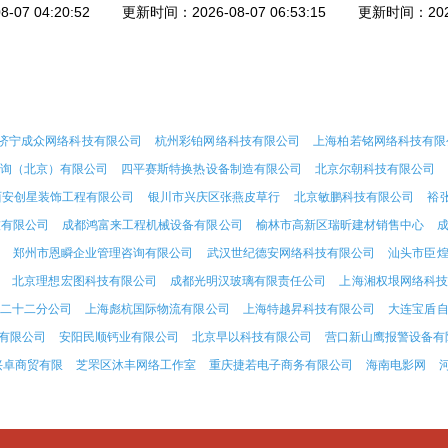
07 04:20:52
更新时间：2026-08-07 06:53:15
更新时间：2026-
济宁成众网络科技有限公司
杭州彩铂网络科技有限公司
上海柏若铭网络科技有限
询（北京）有限公司
四平赛斯特换热设备制造有限公司
北京尔朝科技有限公司
西安创星装饰工程有限公司
银川市兴庆区张燕皮草行
北京敏鹏科技有限公司
裕
技有限公司
成都鸿富来工程机械设备有限公司
榆林市高新区瑞昕建材销售中心
郑州市恩瞬企业管理咨询有限公司
武汉世纪德安网络科技有限公司
汕头市臣
北京理想宏图科技有限公司
成都光明汉玻璃有限责任公司
上海湘权垠网络科技
二十二分公司
上海彪杭国际物流有限公司
上海特越昇科技有限公司
大连宝盾
有限公司
安阳民顺钙业有限公司
北京早以科技有限公司
营口新山鹰报警设备有
兴卓商贸有限
芝罘区沐丰网络工作室
重庆捷若电子商务有限公司
海南电影网